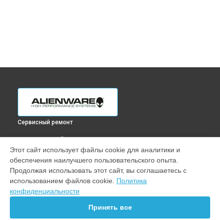
Сервисный ремонт
ВЫБЕРИ СВОЙ ГОРОД
Этот сайт использует файлы cookie для аналитики и
Ремонт монитора AW2724HF Alienware в
Краснодаре
обеспечения наилучшего пользовательского опыта.
Ремонт монитора AW2724HF Alienware в
Ростове-на-Дону
Продолжая использовать этот сайт, вы соглашаетесь с
Ремонт монитора AW2724HF Alienware в
Нижнем
использованием файлов cookie.
Политика
Новгороде
конфиденциальности
Ремонт монитора AW2724HF Alienware в
Новосибирске
Принять все
Ремонт монитора AW2724HF Alienware в
Челябинске